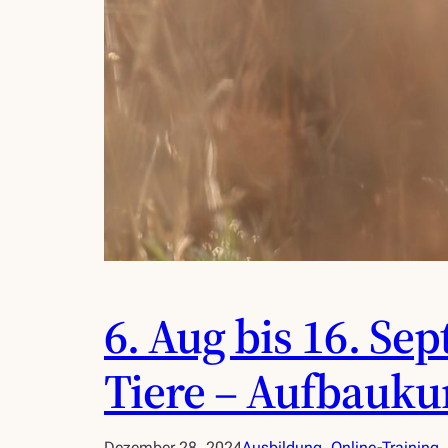
6. Aug bis 16. Se
Tiere – Aufbauku
Dezember 28, 2024
Ausbildung
, 
Online-Training
, 