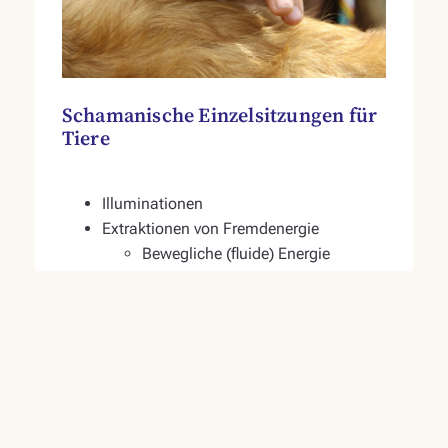
Schamanische Einzelsitzungen für
Tiere
Illuminationen
Extraktionen von Fremdenergie
Bewegliche (fluide) Energie
Feste (kristalline) Energie
Schamanischer Bodyscan
Kinesiologie
Traumaarbeit/ Seelenrückholung
Karmische Themen
Sterbebegleitung vor/ bei Euthanasie